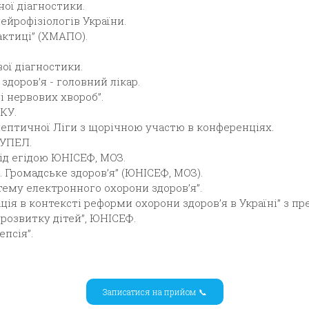
ної діагностики.
нейрофізіологів України.
актиці” (ХМАПО).
вої діагностики.
 здоров’я - головний лікар.
ці нервових хвороб”.
УКУ.
ілептичної Ліги з щорічною участю в конференціях.
 УПЕЛ.
під егідою ЮНІСЕФ, МОЗ.
. Громадське здоров’я” (ЮНІСЕФ, МОЗ).
истему електронного охорони здоров’я”.
ація в контексті реформи охорони здоров’я в Україні” з пр
у розвитку дітей”, ЮНІСЕФ.
епсія”.
Записатися на прийом 📞