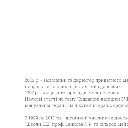
2002 р. - засновник та директор приватного 
неврологія та психіатрія у дітей і дорослих.
1997 р. - вища категорія з дитячої неврології.
Наукові статті на тему “Віддалені наслідки З
мануальної терапії на лікування краніо-церві
З 1999 по 2013 рр. - щорічний учасник східн
“Школи ЕЕГ проф. Зенкова Л.Р. та кількох майс