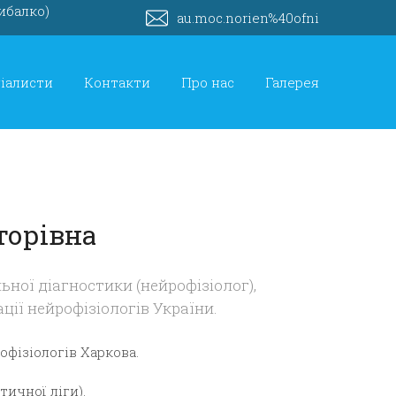
Рибалко)
au.moc.norien%40ofni
іалисти
Контакти
Про нас
Галерея
торівна
ьної діагностики (нейрофізіолог),
ції нейрофізіологів України.
офізіологів Харкова.
ичної ліги).