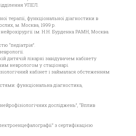
ідділення УПЕЛ.
ної терапії, функціональної діагностики в
ослих, м. Москва, 1999 р.
 нейрохірургії ім. Н.Н. Бурденка РАМН, Москва.
стю “педіатрія”.
неврології.
ькій дитячій лікарні завідувачем кабінету
чим неврологом у стаціонарі.
ізіологічний кабінет і займалася обстеженням
стями: функціональна діагностика,
 нейрофізіологічних досліджень”, “Вплив
електроенцефалографії” з сертифікацією