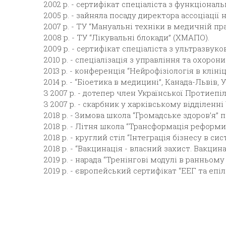
2002 р. - сертифікат спеціаліста з функціональ
2005 р. - зайняла посаду директора ассоціації 
2007 р. - ТУ “Мануальні техніки в медичній пр
2008 р. - ТУ “Лікувальні блокади” (ХМАПО).
2009 р. - сертифікат спеціаліста з ультразвуко
2010 р. - спеціалізація з управління та охорони
2013 р. - конференція “Нейрофізіологія в кліні
2014 р. - “Біоетика в медицині”, Канада-Львів, 
З 2007 р. - дотепер член Української Протиеп
З 2007 р. - скарбник у харківському відділенні
2018 р. - Зимова школа “Громадське здоров’я” 
2018 р. - Літня школа “Трансформація реформи
2018 р. - круглий стіл “Інтеграція бізнесу в с
2018 р. - “Вакцинація - власний захист. Вакцин
2019 р. - нарада “Тренінгові модулі в ранньом
2019 р. - європейський сертифікат “ЕЕГ та епіл