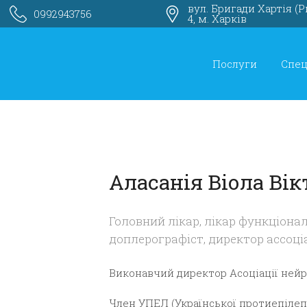
вул. Бригади Хартія (
0992943756
4, м. Харків
Послуги
Спец
Аласанія Віола Вік
Головний лікар, лікар функціонал
доплерографіст, директор ассоціа
Виконавчий директор Асоціації нейр
Член УПЕЛ (Української протиепілепт