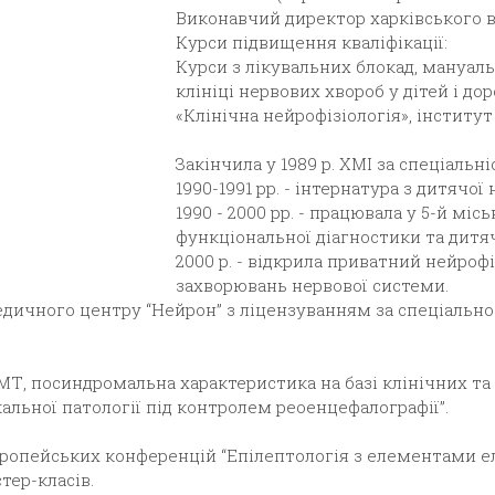
Виконавчий директор харківського в
Курси підвищення кваліфікації:
Курси з лікувальних блокад, мануаль
клініці нервових хвороб у дітей і дор
«Клінічна нейрофізіологія», інститут
Закінчила у 1989 р. ХМІ за спеціальні
1990-1991 рр. - інтернатура з дитячої 
1990 - 2000 рр. - працювала у 5-й міс
функціональної діагностики та дитя
2000 р. - відкрила приватний нейроф
захворювань нервової системи.
медичного центру “Нейрон” з ліцензуванням за спеціально
ЧМТ, посиндромальна характеристика на базі клінічних та
кальної патології під контролем реоенцефалографії”.
оєвропейських конференцій “Епілептологія з елементами 
тер-класів.