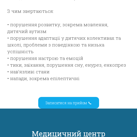
З чим звертаються:
• порушення розвитку, зокрема мовлення,
дитячий аутизм
• порушення адаптації у дитячих колективах та
школі, проблеми з поведінкою та низька
успішність
• порушення настрою та емоцій
• тики, заїкання, порушення сну, енурез, енкопрез
• нав’язливі стани
• напади, зокрема епілептичні
Записатися на прийом 📞
Медицичний центр