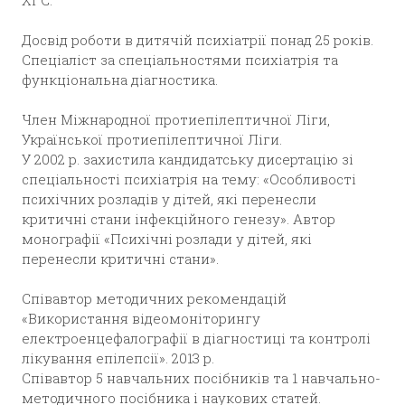
Досвід роботи в дитячій психіатрії понад 25 років.
Спеціаліст за спеціальностями психіатрія та
функціональна діагностика.
Член Міжнародної протиепілептичної Ліги,
Української протиепілептичної Ліги.
У 2002 р. захистила кандидатську дисертацію зі
спеціальності психіатрія на тему: «Особливості
психічних розладів у дітей, які перенесли
критичні стани інфекційного генезу». Автор
монографії «Психічні розлади у дітей, які
перенесли критичні стани».
Співавтор методичних рекомендацій
«Використання відеомоніторингу
електроенцефалографії в діагностиці та контролі
лікування епілепсії». 2013 р.
Співавтор 5 навчальних посібників та 1 навчально-
методичного посібника і наукових статей.