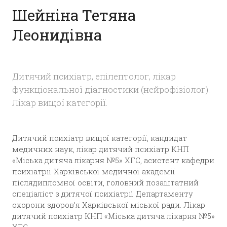
Шейніна Тетяна
Леонидівна
Дитячий психіатр, епілептолог, лікар
функціональної діагностики (нейрофізіолог).
Лікар вищої категорії.
Дитячий психіатр вищої категорії, кандидат
медичних наук, лікар дитячий психіатр КНП
«Міська дитяча лікарня №5» ХГС, асистент кафедри
психіатрії Харківської медичної академії
післядипломної освіти, головний позаштатний
спеціаліст з дитячої психіатрії Департаменту
охорони здоров’я Харківської міської ради. Лікар
дитячий психіатр КНП «Міська дитяча лікарня №5»
ХГС.