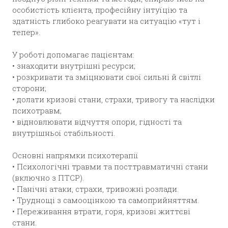
особистість клієнта, професійну інтуїцію та
здатність глибоко реагувати на ситуацію «тут і
тепер».
У роботі допомагає пацієнтам:
• знаходити внутрішні ресурси;
• розкривати та зміцнювати свої сильні й світлі
сторони;
• долати кризові стани, страхи, тривогу та наслідки
психотравм;
• відновлювати відчуття опори, гідності та
внутрішньої стабільності.
Основні напрямки психотерапії
• Психологічні травми та посттравматичні стани
(включно з ПТСР).
• Панічні атаки, страхи, тривожні розлади.
• Труднощі з самооцінкою та самоприйняттям.
• Переживання втрати, горя, кризові життєві
стани.