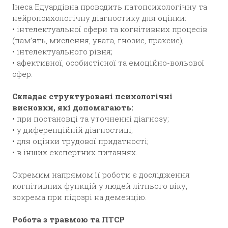
Інеса Едуардівна проводить патопсихологічну та
нейропсихологічну діагностику для оцінки:
• інтелектуальної сфери та когнітивних процесів
(пам’ять, мислення, увага, гнозис, праксис);
• інтелектуального рівня;
• афективної, особистісної та емоційно-вольової
сфер.
Складає структуровані психологічні
висновки, які допомагають:
• при постановці та уточненні діагнозу;
• у диференційній діагностиці;
• для оцінки трудової придатності;
• в інших експертних питаннях.
Окремим напрямом її роботи є дослідження
когнітивних функцій у людей літнього віку,
зокрема при підозрі на деменцію.
Робота з травмою та ПТСР