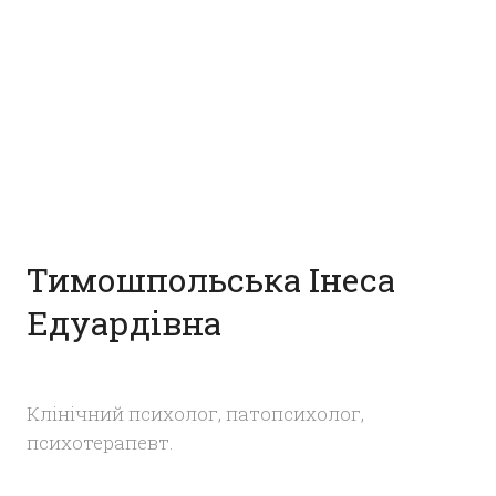
Тимошпольська Інеса
Едуардівна
Клінічний психолог, патопсихолог,
психотерапевт.