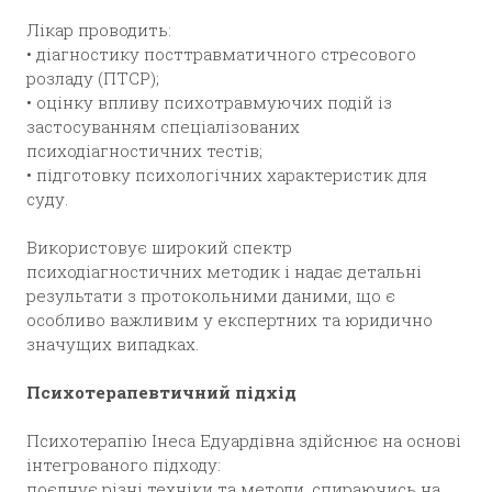
Лікар проводить:
• діагностику посттравматичного стресового
розладу (ПТСР);
• оцінку впливу психотравмуючих подій із
застосуванням спеціалізованих
психодіагностичних тестів;
• підготовку психологічних характеристик для
суду.
Використовує широкий спектр
психодіагностичних методик і надає детальні
результати з протокольними даними, що є
особливо важливим у експертних та юридично
значущих випадках.
Психотерапевтичний підхід
Психотерапію Інеса Едуардівна здійснює на основі
інтегрованого підходу:
поєднує різні техніки та методи, спираючись на